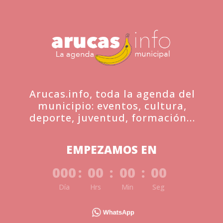
Arucas.info, toda la agenda del
municipio: eventos, cultura,
deporte, juventud, formación…
EMPEZAMOS EN
000
:
00
:
00
:
00
Día
Hrs
Min
Seg